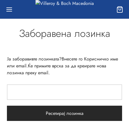
Заборавена лозинка
Ја заборавивте лозинката?Внесете го Kорисничко име
или email.Ќе примите врска за да креирате нова
лозинка преку email.
Ресетирај лозинка