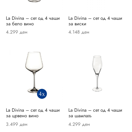
ор за јадење
sano Lavender
ви и прибор за сервирање на маса
ano Original
La Divina – сет од 4 чаши
La Divina – сет од 4 чаши
за бело вино
за виски
ници
r
4.299
ден
4.148
ден
и
un
си
ua
шафи
Passion
ски крпи и пешкири
on Coloured
ици и навлаки за перница
ni
La Divina – сет од 4 чаши
La Divina – сет од 4 чаши
и
eau Septfontaines
за црвено вино
за шампањ
3.499
ден
4.299
ден
ии
er