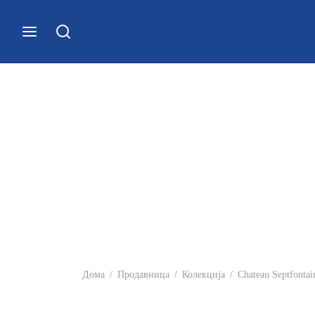
Дома
/
Продавница
/
Колекција
/
Chateau Septfontai