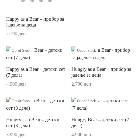
ор за јадење
sano Lavender
ви и прибор за сервирање на маса
ano Original
Happy as a Bear – прибор за
јадење за деца
ници
r
2.790
ден
ни
un
Out of Stock
Out of Stock
си
ua
Happy as a Bear – детски сет
Hungry as a Bear – прибор за
шафи
Passion
(7 дела)
јадење за деца
4.900
ден
2.790
ден
ски крпи и пешкири
on Coloured
ици и навлаки за перница
ni
Out of Stock
Out of Stock
и
au Septfontaines
Hungry as a Bear – детски
Hungry Bear – детски сет (7
сет (3 дела)
дела)
ии
er
3.990
ден
4.900
ден