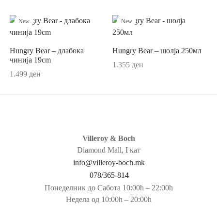
ји
rful Spring
New
New
о
r Accessories
Hungry Bear – длабока
Hungry Bear – шолја 250мл
r Delight
чинија 19cm
1.355
ден
1.499
ден
e
Villeroy & Boch
Me
Diamond Mall, I кат
info@villeroy-boch.mk
ch Garden
078/365-814
Понеделник до Сабота 10:00h – 22:00h
d Royal
Недела од 10:00h – 20:00h
ry/Happy as a Bear