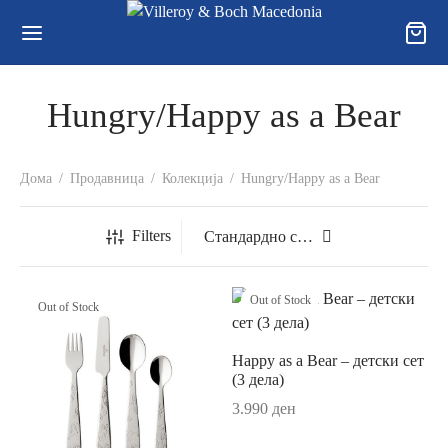
Hungry/Happy as a Bear
Back
Back
Back
Дома
/
Продавница
/
Колекција
/
Hungry/Happy as a Bear
ОДАВНИЦА
ЛЕКЦИИ
УВАЊЕ, ПРИВАТНОСТ И
Filters
КЛАМАЦИИ
годишна колекција
a
ви за користење и Услови за купување
Out of Stock
Out of Stock
ли
onia
тика за користење „колачиња“ („cookies“)
и
t Gold
Happy as a Bear – детски сет
(3 дела)
рака и достава
/Чај
t Platinum
3.990
ден