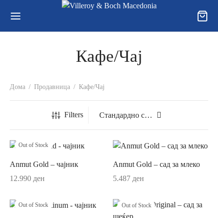
Кафе/Чај
Back
Back
Back
Дома
/
Продавница
/
Кафе/Чај
ОДАВНИЦА
ЛЕКЦИИ
УВАЊЕ, ПРИВАТНОСТ И
Filters
КЛАМАЦИИ
годишна колекција
a
ви за користење и Услови за купување
Out of Stock
ли
onia
Anmut Gold – чајник
Anmut Gold – сад за млеко
тика за користење „колачиња“ („cookies“)
и
t Gold
12.990
ден
5.487
ден
рака и достава
/Чај
t Platinum
Out of Stock
Out of Stock