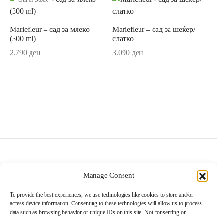
Out of Stock
c
Mariefleur – сад за млеко
Mariefleur – сад за шеќер/
(300 ml)
слатко
e
2.790
ден
3.090
ден
band Septfontaines
assica
assica Contura
ivina
s
moiselle
Manage Consent
Villeroy & Boch
Diamond Mall, I кат
To provide the best experiences, we use technologies like cookies to store and/or
facture Gris/Rouge
access device information. Consenting to these technologies will allow us to process
info@villeroy-boch.mk
data such as browsing behavior or unique IDs on this site. Not consenting or