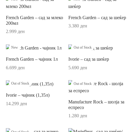
ји
rful Spring
French Garden – сад за млеко
French Garden – сад за шеќер
о
r Accessories
200мл
3.380
ден
2.999
ден
r Delight
e
New
Out of Stock
French Garden – чајник 1л
Ivorie – сад за шеќер
6.699
ден
5.690
ден
Out of Stock
Out of Stock
Me
Ivorie – чајник (1,35л)
ch Garden
Manufacture Rock – шолја за
14.299
ден
еспресо
d Royal
1.280
ден
ry/Happy as a Bear