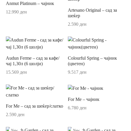
ор за јадење
sano Lavender
Anmut Platinum – чајник
Artesano Original – сад за
12.990
ден
ви и прибор за сервирање на маса
ano Original
шеќер
2.590
ден
ници
r
ни
un
си
ua
Audun Ferme – сад за кафе/
Colourful Spring – чајник
чај 1,30л (6 шолји)
(цветен)
шафи
Passion
15.569
ден
9.517
ден
ски крпи и пешкири
on Coloured
ици и навлаки за перница
ni
For Me – чајник
For Me – сад за шеќер/слатко
6.780
ден
и
au Septfontaines
2.590
ден
ии
er
New
New