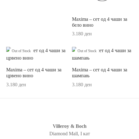
ор за јадење
sano Lavender
ви и прибор за сервирање на маса
ano Original
Maxima – сет од 4 чаши за
бело вино
ници
r
3.180
ден
ни
un
Out of Stock
Out of Stock
си
ua
Maxima – сет од 4 чаши за
Maxima – сет од 4 чаши за
шафи
Passion
црвено вино
шампањ
3.180
ден
3.180
ден
ски крпи и пешкири
on Coloured
ици и навлаки за перница
ni
и
au Septfontaines
Villeroy & Boch
ии
er
Diamond Mall, I кат