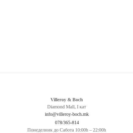
Afina – длабока чинија 25cm
Afina – длабока чинија 29cm
1.980
ден
2.380
ден
Villeroy & Boch
Diamond Mall, I кат
info@villeroy-boch.mk
078/365-814
Понеделник до Сабота 10:00h – 22:00h