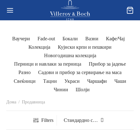
Ваучери
Fade-out
Бокали
Вазни
Кафе/Чај
Колекција
Кујнски крпи и пешкири
Новогодишна колекција
Перници и навлаки за перница
Прибор за јадење
Разно
Садови и прибор за сервирање на маса
Свеќници
Тацни
Украси
Чаршафи
Чаши
Чинии
Шолји
Дома
/
Продавница
Filters