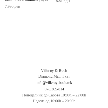
8.819
ден
facture Rock
7.990
ден
acture Swirl
fleur
fleur Gris Basic
ma
oChic
oChic Blanc
Villeroy & Boch
Diamond Mall, I кат
Moon
info@villeroy-boch.mk
078/365-814
Wave
Понеделник до Сабота 10:00h – 22:00h
Недела од 10:00h – 20:00h
ave Stars