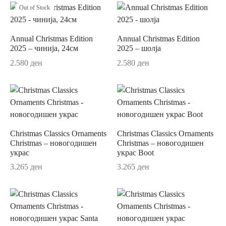
ор за јадење
sano Lavender
Out of Stock
ви и прибор за сервирање на маса
ano Original
Annual Christmas Edition
Annual Christmas Edition
2025 – чинија, 24см
2025 – шолја
ници
r
2.580
ден
2.580
ден
ни
un
си
ua
шафи
Passion
Christmas Classics Ornaments
Christmas Classics Ornaments
ски крпи и пешкири
on Coloured
Christmas – новогодишен
Christmas – новогодишен
украс
украс Boot
ици и навлаки за перница
ni
3.265
ден
3.265
ден
и
au Septfontaines
ии
er