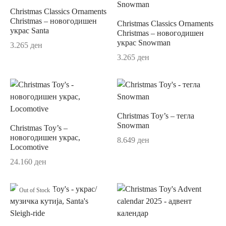
ји
rful Spring
Christmas Classics Ornaments
Christmas – новогодишен
Christmas Classics Ornaments
украс Santa
Christmas – новогодишен
о
r Accessories
украс Snowman
3.265
ден
r Delight
3.265
ден
e
Christmas Toy’s – тегла
Snowman
Christmas Toy’s –
новогодишен украс,
8.649
ден
Locomotive
Me
24.160
ден
ch Garden
Out of Stock
d Royal
ry/Happy as a Bear