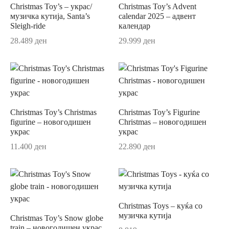
Christmas Toy’s – украс/
Christmas Toy’s Advent
музичка кутија, Santa’s
calendar 2025 – адвент
c
Sleigh-ride
календар
28.489
ден
29.999
ден
e
band Septfontaines
assica
Christmas Toy’s Christmas
Christmas Toy’s Figurine
assica Contura
figurine – новогодишен
Christmas – новогодишен
украс
украс
ivina
11.400
ден
22.890
ден
s
moiselle
Christmas Toys – куќа со
facture Gris/Rouge
музичка кутија
Christmas Toy’s Snow globe
train – новогодишен украс