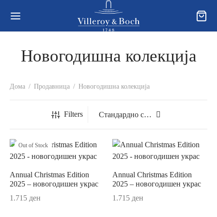
Новогодишна колекција
Back
Back
Back
Дома
/
Продавница
/
Новогодишна колекција
ОДАВНИЦА
ЛЕКЦИИ
УВАЊЕ, ПРИВАТНОСТ И
Filters
КЛАМАЦИИ
годишна колекција
a
ви за користење и Услови за купување
Out of Stock
ли
onia
тика за користење „колачиња“ („cookies“)
и
t Gold
Annual Christmas Edition
Annual Christmas Edition
2025 – новогодишен украс
2025 – новогодишен украс
рака и достава
/Чај
t Platinum
1.715
ден
1.715
ден