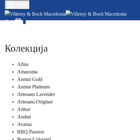
Menu
Cart
0
Колекција
Afina
Amazonia
Anmut Gold
Anmut Platinum
Artesano Lavender
Artesano Original
Arthur
Audun
Avarua
BBQ Passion
Boston Coloured