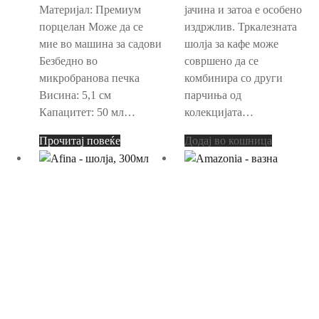
Материјал: Премиум
јачина и затоа е особено
порцелан Може да се
издржлив. Тркалезната
мие во машина за садови
шолја за кафе може
Безбедно во
совршено да се
микробранова печка
комбинира со други
Висина: 5,1 см
парчиња од
Капацитет: 50 мл…
колекцијата…
Прочитај повеќе
Додај во кошница