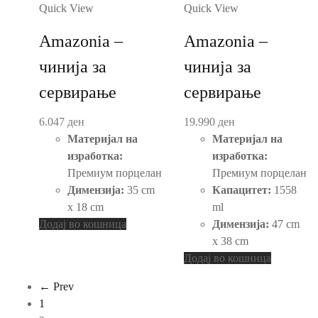
Quick View
Quick View
Amazonia –
Amazonia –
чинија за
чинија за
сервирање
сервирање
6.047
ден
19.990
ден
Материјал на
Материјал на
изработка:
изработка:
Премиум порцелан
Премиум порцелан
Димензија:
35 cm
Капацитет:
1558
x 18 cm
ml
Додај во кошница
Димензија:
47 cm
x 38 cm
Додај во кошница
← Prev
1