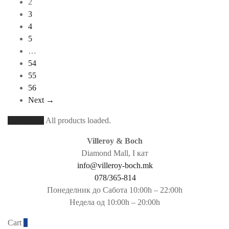
2
3
4
5
…
54
55
56
Next →
Load More
All products loaded.
Villeroy & Boch
Diamond Mall, I кат
info@villeroy-boch.mk
078/365-814
Понеделник до Сабота 10:00h – 22:00h
Недела од 10:00h – 20:00h
Cart
0