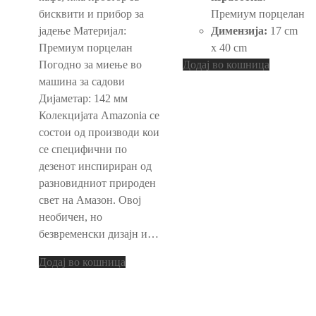
бисквити и прибор за
Премиум порцелан
јадење Материјал:
Димензија:
17 cm
Премиум порцелан
x 40 cm
Погодно за миење во
Додај во кошница
машина за садови
Дијаметар: 142 мм
Колекцијата Amazonia се
состои од производи кои
се специфични по
дезенот инспириран од
разновидниот природен
свет на Амазон. Овој
необичен, но
безвременски дизајн и…
Додај во кошница