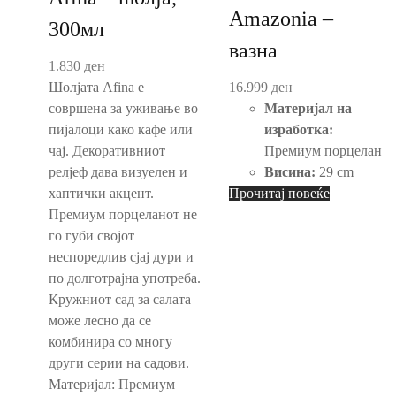
Amazonia –
300мл
вазна
1.830
ден
Шолјата Afina е
16.999
ден
совршена за уживање во
Материјал на
пијалоци како кафе или
изработка:
чај. Декоративниот
Премиум порцелан
релјеф дава визуелен и
Висина:
29 cm
хаптички акцент.
Прочитај повеќе
Премиум порцеланот не
го губи својот
неспоредлив сјај дури и
по долготрајна употреба.
Кружниот сад за салата
може лесно да се
комбинира со многу
други серии на садови.
Материјал: Премиум