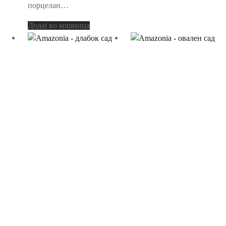
порцелан…
Додај во кошница