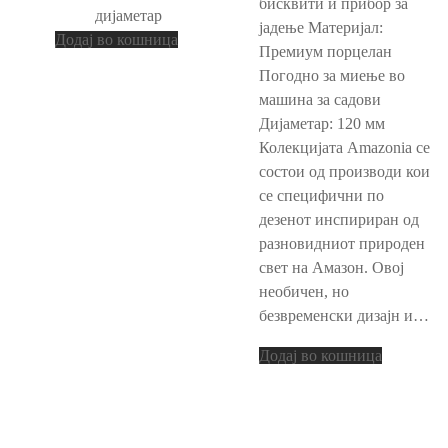
бисквити и прибор за
дијаметар
јадење Материјал:
Додај во кошница
Премиум порцелан
Погодно за миење во
машина за садови
Дијаметар: 120 мм
Колекцијата Amazonia се
состои од производи кои
се специфични по
дезенот инспириран од
разновидниот природен
свет на Амазон. Овој
необичен, но
безвременски дизајн и…
Додај во кошница