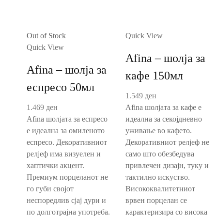
Out of Stock
Quick View
Quick View
Afina – шолја за
Afina – шолја за
кафе 150мл
еспресо 50мл
1.549
ден
1.469
ден
Afina шолјата за кафе е
Afina шолјата за еспресо
идеална за секојдневно
е идеална за омиленото
уживање во кафето.
еспресо. Декоративниот
Декоративниот релјеф не
релјеф има визуелен и
само што обезбедува
хаптички акцент.
привлечен дизајн, туку и
Премиум порцеланот не
тактилно искуство.
го губи својот
Висококвалитетниот
неспоредлив сјај дури и
врвен порцелан се
по долготрајна употреба.
карактеризира со висока