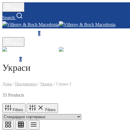
Menu
Search
Влез
Cart
0
Menu
Cart
0
Украси
Дома
/
Продавница
/
Украси
/
Страна 2
35 Products
Filters
Filters