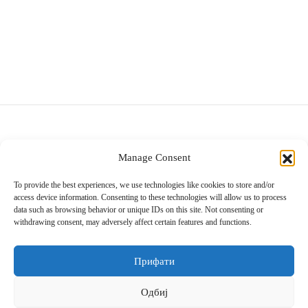
ор за јадење
sano Lavender
ви и прибор за сервирање на маса
ano Original
ници
r
ни
un
си
ua
Manage Consent
шафи
Passion
Villeroy & Boch
Diamond Mall, I кат
To provide the best experiences, we use technologies like cookies to store and/or
ски крпи и пешкири
on Coloured
access device information. Consenting to these technologies will allow us to process
info@villeroy-boch.mk
data such as browsing behavior or unique IDs on this site. Not consenting or
078/365-814
withdrawing consent, may adversely affect certain features and functions.
ици и навлаки за перница
ni
Понеделник до Сабота 10:00h – 22:00h
Недела од 10:00h – 20:00h
и
au Septfontaines
Прифати
ии
er
Одбиј