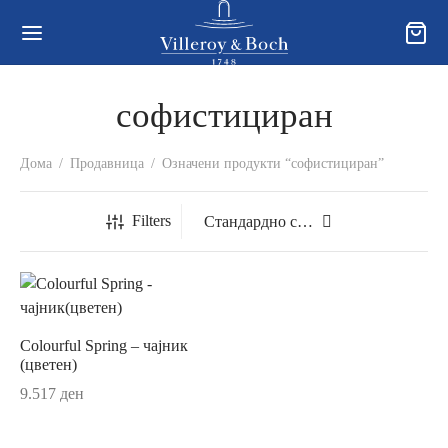
софистициран
Back
Back
Back
Дома
/
Продавница
/
Означени продукти “софистициран”
ОДАВНИЦА
ЛЕКЦИИ
УВАЊЕ, ПРИВАТНОСТ И
Filters
КЛАМАЦИИ
годишна колекција
a
ви за користење и Услови за купување
ли
onia
тика за користење „колачиња“ („cookies“)
Colourful Spring – чајник
и
t Gold
(цветен)
рака и достава
9.517
ден
/Чај
t Platinum