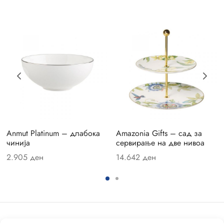
facture Rock
facture Swirl
fleur
fleur Gris Basic
ma
oChic
Anmut Platinum – длабока
Amazonia Gifts – сад за
oChic Blanc
чинија
сервирање на две нивоа
2.905
ден
14.642
ден
Moon
Wave
ave Stars