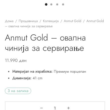
ор за јадење
sano Lavender
ви и прибор за сервирање на маса
ano Original
Дома
/
Продавница
/
Колекција
/
Anmut Gold
/
Anmut Gold
ници
r
– овална чинија за сервирање
Anmut Gold – овална
и
un
чинија за сервирање
си
ua
шафи
Passion
11.990
ден
ски крпи и пешкири
on Coloured
Материјал на изработка:
Премиум порцелан
Димензија:
41 cm
ици и навлаки за перница
ni
3 на залиха
и
eau Septfontaines
ии
er