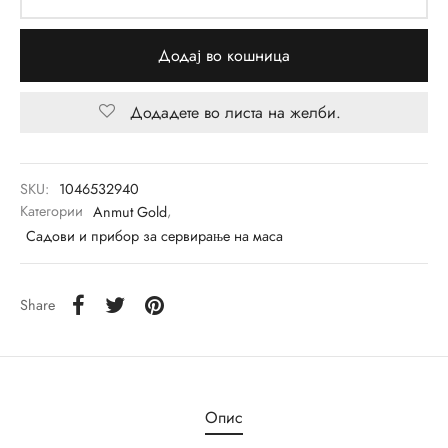
ји
rful Spring
Додај во кошница
о
r Accessories
Додадете во листа на желби.
r Delight
e
SKU:
1046532940
Категории
Anmut Gold
,
Садови и прибор за сервирање на маса
Me
Share
ch Garden
d Royal
Опис
ry/Happy as a Bear