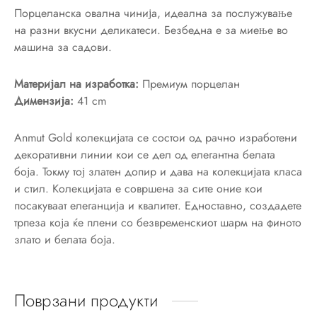
Порцеланскa овална чинија, идеална за послужување
c
на разни вкусни деликатеси. Безбедна е за миење во
машина за садови.
e
Материјал на изработка:
Премиум порцелан
zband Septfontaines
Димензија:
41 cm
assica
Anmut Gold колекцијата се состои од рачно изработени
декоративни линии кои се дел од елегантна белата
assica Contura
боја. Токму тој златен допир и дава на колекцијата класа
и стил. Колекцијата е совршена за сите оние кои
vina
посакуваат елеганција и квалитет. Едноставно, создадете
трпеза која ќе плени со безвременскиот шарм на финото
злато и белата боја.
moiselle
facture Gris/Rouge
Поврзани продукти