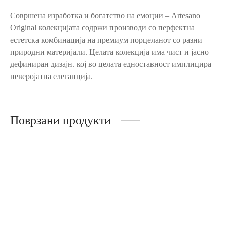
Совршена изработка и богатство на емоции – Artesano
Original колекцијата содржи производи со перфектна
естетска комбинација на премиум порцеланот со разни
природни материјали. Целата колекција има чист и јасно
дефиниран дизајн. кој во целата едноставност имплицира
неверојатна елеганција.
Поврзани продукти
Amazonia – овален сад
Anmut Platinum – сад
9.999
ден
5.130
ден