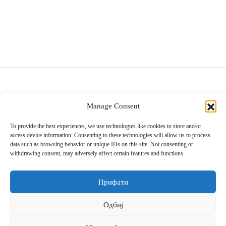
Amazonia – длабок сад
Anmut Gold – сад за салата
3.090
ден
8.590
ден
Manage Consent
Villeroy & Boch
Diamond Mall, I кат
To provide the best experiences, we use technologies like cookies to store and/or
access device information. Consenting to these technologies will allow us to process
info@villeroy-boch.mk
data such as browsing behavior or unique IDs on this site. Not consenting or
078/365-814
withdrawing consent, may adversely affect certain features and functions.
Понеделник до Сабота 10:00h – 22:00h
Недела од 10:00h – 20:00h
Прифати
Одбиј