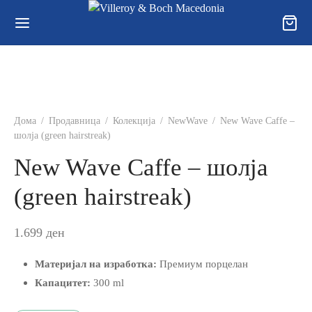
Back
Back
Back
Дома
/
Продавница
/
Колекција
/
NewWave
/
New Wave Caffe –
шолја (green hairstreak)
ОДАВНИЦА
ЛЕКЦИИ
УВАЊЕ, ПРИВАТНОСТ И
New Wave Caffe – шолја
КЛАМАЦИИ
годишна колекција
a
(green hairstreak)
ви за користење и Услови за купување
ли
onia
1.699
ден
тика за користење „колачиња“ („cookies“)
и
t Gold
Материјал на изработка:
Премиум порцелан
рака и достава
/Чај
t Platinum
Капацитет:
300 ml