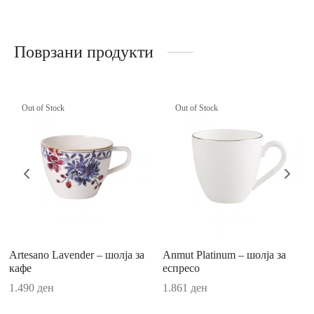
ји
r Accessories
о
r Delight
Поврзани продукти
e
Out of Stock
Out of Stock
Me
d Royal
ry/Happy as a Bear
Artesano Lavender – шолја за
Anmut Platinum – шолја за
кафе
еспресо
c
1.490
ден
1.861
ден
e