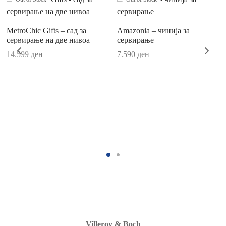
fleur
fleur Gris Basic
MetroChic Gifts – сад за
Amazonia – чинија за
сервирање на две нивоа
сервирање
ma
14.599
ден
7.590
ден
oChic
oChic Blanc
Moon
Wave
ave Stars
Luxembourg
r
Villeroy & Boch