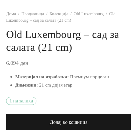
ји
r Accessories
Дома
/
Продавница
/
Колекција
/
Old Luxembourg
/
Old
о
r Delight
Luxembourg – сад за салата (21 cm)
Old Luxembourg – сад за
e
салата (21 cm)
6.094
ден
Материјал на изработка:
Премиум порцелан
Me
Димензии:
21 cm дијаметар
d Royal
1 на залиха
ry/Happy as a Bear
c
Додај во кошница
e