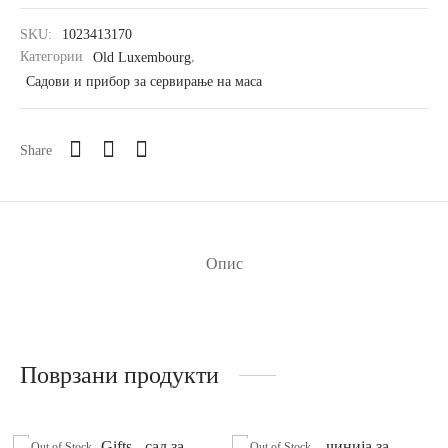
SKU:
1023413170
band Septfontaines
Категории
Old Luxembourg
,
Садови и прибор за сервирање на маса
assica
assica Contura
Share
ivina
s
Опис
moiselle
facture Gris/Rouge
facture Rock
Поврзани продукти
acture Swirl
Out of Stock
Out of Stock