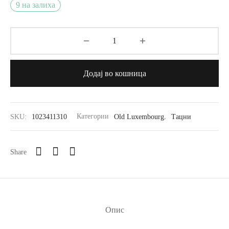
9 на залиха
Додај во кошница
SKU:
1023411310
Категории
Old Luxembourg
,
Тацни
Share
Опис