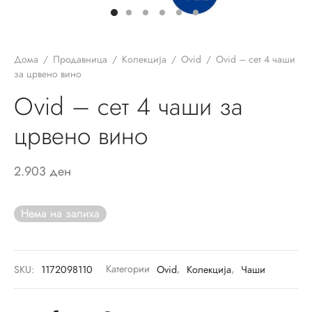
ор за јадење
sano Lavender
ви и прибор за сервирање на маса
ano Original
Дома
/
Продавница
/
Колекција
/
Ovid
/
Ovid – сет 4 чаши
ници
r
за црвено вино
Ovid – сет 4 чаши за
и
un
црвено вино
си
ua
шафи
Passion
2.903
ден
ски крпи и пешкири
on Coloured
Нема на залиха
ици и навлаки за перница
ni
и
eau Septfontaines
SKU:
1172098110
Категории
Ovid
,
Колекција
,
Чаши
ии
er