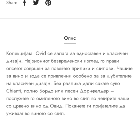
Share
ји
rful Spring
о
r Accessories
r Delight
Опис
e
Колекцијата Ovid се залага за едноставен и класичен
дизајн. Нејзиониот безвременски изглед го прави
опсегот совршен за повеќето прилики и стилови. Чашите
за вино и вода се привлечни особено за за љубителите
на класичен дизајн. Без разлика дали сакате суво
Chianti, полно Бордо или лесен Дорнфелдер –
Me
послужете го омиленото вино во стил во четирите чаши
со црвено вино од Овид. Поканете ги пријателите да
ch Garden
уживаат во виното со стил.
d Royal
ry/Happy as a Bear