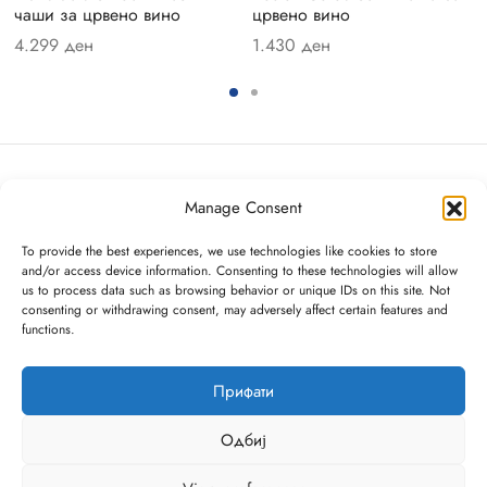
facture Rock
чаши за црвено вино
црвено вино
4.299
ден
1.430
ден
facture Swirl
fleur
fleur Gris Basic
ma
Manage Consent
Villeroy & Boch
To provide the best experiences, we use technologies like cookies to store
oChic
Diamond Mall, I кат
and/or access device information. Consenting to these technologies will allow
us to process data such as browsing behavior or unique IDs on this site. Not
info@villeroy-boch.mk
oChic Blanc
consenting or withdrawing consent, may adversely affect certain features and
078/365-814
functions.
Понеделник до Сабота 10:00h – 22:00h
Moon
Недела од 10:00h – 20:00h
Прифати
Wave
Одбиј
ave Stars