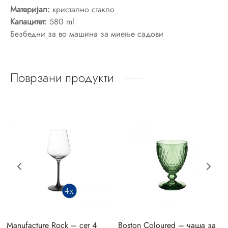
Материјал:
кристално стакло
c
Капацитет:
580 ml
Безбедни за во машина за миење садови
e
zband Septfontaines
Поврзани продукти
assica
assica Contura
vina
moiselle
facture Gris/Rouge
Manufacture Rock – сет 4
Boston Coloured – чаша за