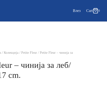
0
Cart
Влез
Cart
0
Updating…
Нема продукти во Кошничката.
Continue Shopping
а
/
Колекција
/
Petite Fleur
/
Petite Fleur – чинија за
leur – чинија за леб/
17 cm.