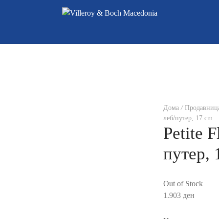
Дома
/
Продавниц
леб/путер, 17 cm.
Petite F
путер, 
Out of Stock
1.903
ден