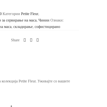
0
Категории
Petite Fleur
,
 за сервирање на маса
,
Чинии
Ознаки:
 на маса
,
складирање
,
софистицирано
Share
олекција Petite Fleur. Уживајте со вашите