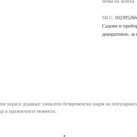
Нема на залиха
SKU:
102395266
Садови и прибор
декоративно
,
за
и украси додаваат уникатен безвременски шарм на популарната к
ја и празничните моменти.