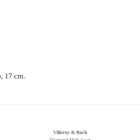
р, 17 cm.
Villeroy & Boch
Diamond Mall, I кат