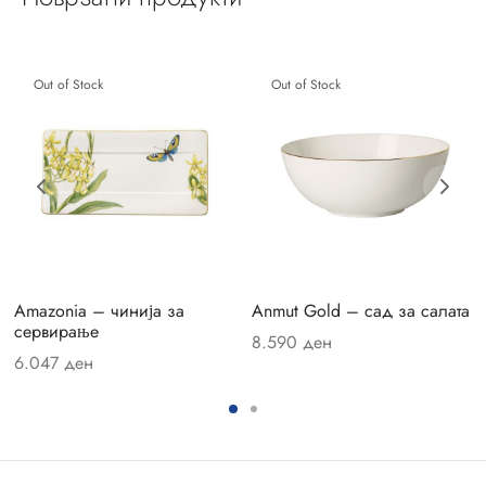
zband Septfontaines
Out of Stock
Out of Stock
assica
assica Contura
vina
moiselle
Amazonia – чинија за
Anmut Gold – сад за салата
сервирање
facture Gris/Rouge
8.590
ден
6.047
ден
facture Rock
facture Swirl