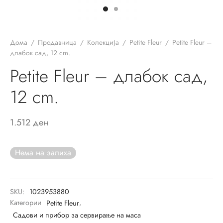
ор за јадење
sano Lavender
ви и прибор за сервирање на маса
ano Original
Дома
/
Продавница
/
Колекција
/
Petite Fleur
/
Petite Fleur –
ници
r
длабок сад, 12 cm.
Petite Fleur – длабок сад,
и
ua
12 cm.
си
un
шафи
on Coloured
1.512
ден
ски крпи и пешкири
ni
Нема на залиха
ици и навлаки за перница
eau Septfontaines
и
er
SKU:
1023953880
Категории
Petite Fleur
,
ии
rful Spring
Садови и прибор за сервирање на маса