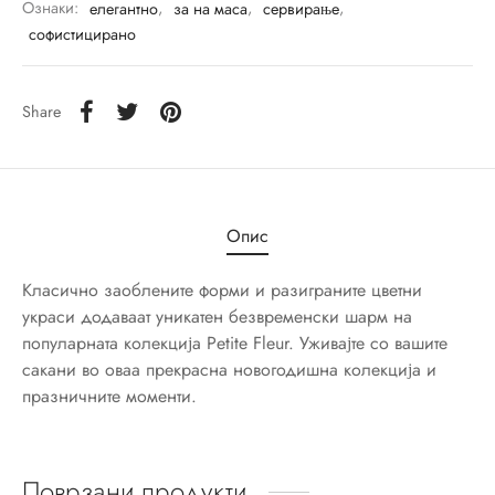
Ознаки:
елегантно
,
за на маса
,
сервирање
,
ји
r Accessories
софистицирано
о
r Delight
Share
e
Опис
Me
Класично заоблените форми и разиграните цветни
украси додаваат уникатен безвременски шарм на
d Royal
популарната колекција Petite Fleur. Уживајте со вашите
сакани во оваа прекрасна новогодишна колекција и
ry/Happy as a Bear
празничните моменти.
c
e
Поврзани продукти