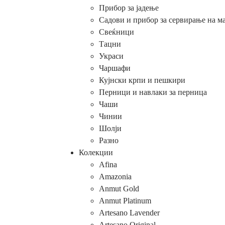
Прибор за јадење
Садови и прибор за сервирање на м
Свеќници
Тацни
Украси
Чаршафи
Кујнски крпи и пешкири
Перници и навлаки за перница
Чаши
Чинии
Шолји
Разно
Колекции
Afina
Amazonia
Anmut Gold
Anmut Platinum
Artesano Lavender
Artesano Original