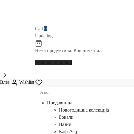
Cart
0
Updating…
Нема продукти во Кошничката.
Continue Shopping
Влез
Wishlist
Продавница
Новогодишна колекција
Бокали
Вазни
Кафе/Чај