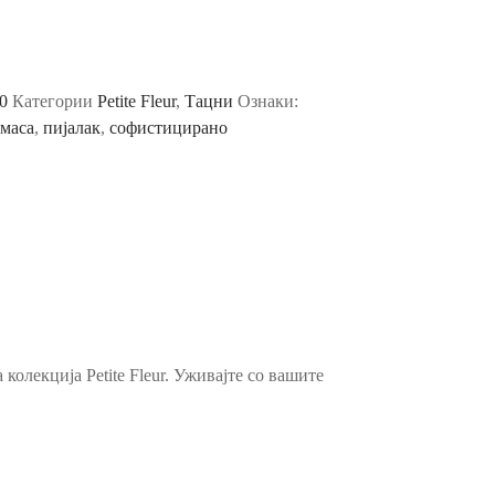
0
Категории
Petite Fleur
,
Тацни
Ознаки:
 маса
,
пијалак
,
софистицирано
олекција Petite Fleur. Уживајте со вашите