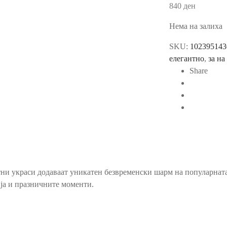
840
ден
Нема на залиха
SKU:
102395143
елегантно
,
за на
Share
и украси додаваат уникатен безвременски шарм на популарната к
ја и празничните моменти.