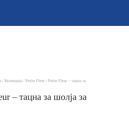
а
/
Колекција
/
Petite Fleur
/
Petite Fleur – тацна за
leur – тацна за шолја за