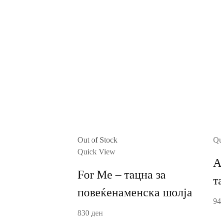
Out of Stock
Qu
Quick View
A
For Me – тацна за
т
повеќенаменска шолја
9
830
ден