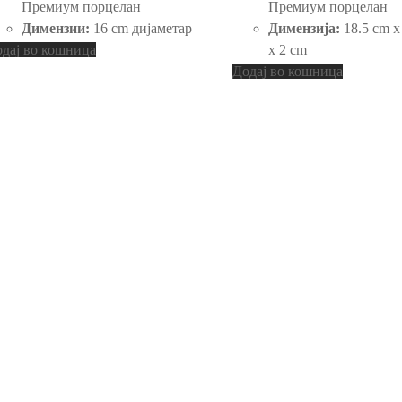
Премиум порцелан
Премиум порцелан
Димензии:
16 cm дијаметар
Димензија:
18.5 cm x
дај во кошница
x 2 cm
Додај во кошница