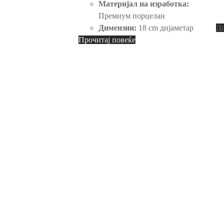
Материјал на изработка:
Премиум порцелан
Димензии:
18 cm дијаметар
До
Прочитај повеќе