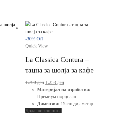
-
30
%
Off
Quick View
La Classica Contura –
тацна за шолја за кафе
Original
Current
1.790
ден
1.253
ден
price
price
Материјал на изработка:
was:
is:
Премиум порцелан
1.790 ден.
1.253 ден.
Димензии:
15 cm дијаметар
Додај во кошница