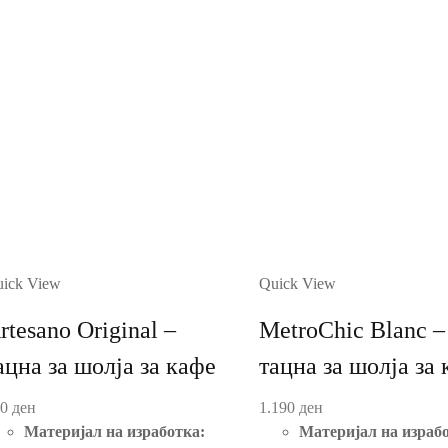
ick View
Quick View
rtesano Original –
MetroChic Blanc –
ацна за шолја за кафе
тацна за шолја за
40
ден
1.190
ден
Материјал на изработка:
Материјал на израб