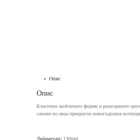
Опис
Опис
Класично заоблените форми и разиграните цветн
сакани во оваа прекрасна новогодишна колекци
Дијаметар:
130mm