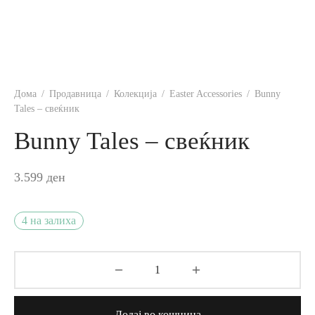
Дома
/
Продавница
/
Колекција
/
Easter Accessories
/
Bunny
Tales – свеќник
Bunny Tales – свеќник
3.599
ден
4 на залиха
Додај во кошница